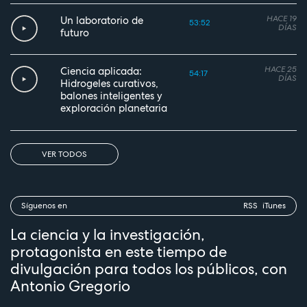
HACE 19
Un laboratorio de
53:52
DÍAS
futuro
HACE 25
Ciencia aplicada:
54:17
DÍAS
Hidrogeles curativos,
balones inteligentes y
exploración planetaria
VER TODOS
Síguenos en
RSS
iTunes
La ciencia y la investigación,
protagonista en este tiempo de
divulgación para todos los públicos, con
Antonio Gregorio