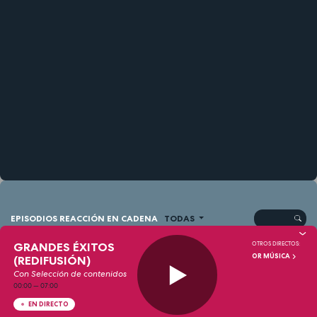
EPISODIOS REACCIÓN EN CADENA
TODAS
GRANDES ÉXITOS
OTROS DIRECTOS:
OR MÚSICA
(REDIFUSIÓN)
REACCIÓN EN CADENA
Especial Triada de eclipses
Con Selección de contenidos
00:00
—
07:00
EN DIRECTO