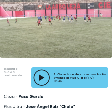
Escucha el
audio a
El Cieza hace de su casa un fortín
continuación
y vence al Plus Ultra (1-0)
05:46
Cieza -
Paco García
Plus Ultra -
Jose Ángel Ruiz "Cholo"