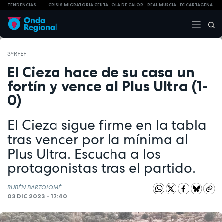
TENDENCIAS
CRISIS MIGRATORIA CEUTA
OLA DE CALOR
REAL MURCIA
FC CARTAGENA
3ªRFEF
El Cieza hace de su casa un
fortín y vence al Plus Ultra (1-
0)
El Cieza sigue firme en la tabla
tras vencer por la mínima al
Plus Ultra. Escucha a los
protagonistas tras el partido.
RUBÉN BARTOLOMÉ
03 DIC 2023 - 17:40