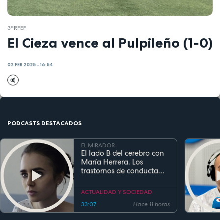
3ªRFEF
El Cieza vence al Pulpileño (1-0)
02 FEB 2025 - 16:54
PODCASTS DESTACADOS
EL MIRADOR
El lado B del cerebro con
María Herrera. Los
trastornos de conducta
alimentaria
ACTUALIDAD Y SOCIEDAD
33:07
Hace 11 horas