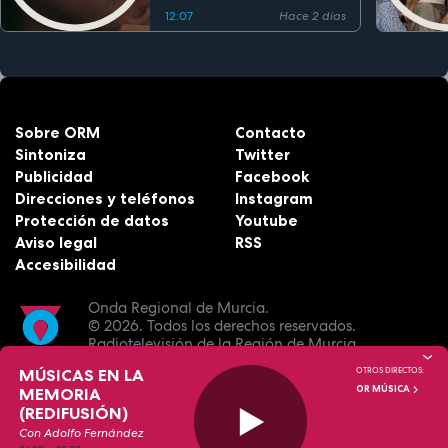
12:07
Hace 2 días
Sobre ORM
Contacto
Sintoniza
Twitter
Publicidad
Facebook
Direcciones y teléfonos
Instagram
Protección de datos
Youtube
Aviso legal
RSS
Accesibilidad
Onda Regional de Murcia.
© 2026.
Todos los derechos reservados.
Radiotelevisión de la Región de Murcia.
MÚSICAS EN LA
OTROS DIRECTOS:
OR MÚSICA
MEMORIA
(REDIFUSIÓN)
Con Adolfo Fernández