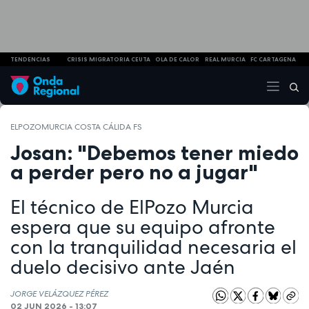
TENDENCIAS
CRISIS MIGRATORIA CEUTA
OLA DE CALOR
REAL MURCIA
FC CARTAGENA
ELPOZOMURCIA COSTA CÁLIDA FS
Josan: "Debemos tener miedo
a perder pero no a jugar"
El técnico de ElPozo Murcia
espera que su equipo afronte
con la tranquilidad necesaria el
duelo decisivo ante Jaén
JORGE VELÁZQUEZ PÉREZ
02 JUN 2026 - 13:07