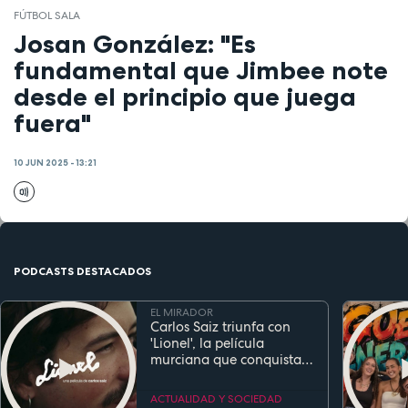
FÚTBOL SALA
Josan González: "Es
fundamental que Jimbee note
desde el principio que juega
fuera"
10 JUN 2025 - 13:21
PODCASTS DESTACADOS
EL MIRADOR
Carlos Saiz triunfa con
'Lionel', la película
murciana que conquista
festivales antes de su
estreno
ACTUALIDAD Y SOCIEDAD