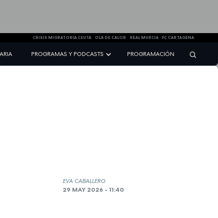
CRISIS MIGRATORIA CEUTA
OLA DE CALOR
REAL MURCIA
FC CARTAGENA
NARIA
PROGRAMAS Y PODCASTS
PROGRAMACIÓN
EVA CABALLERO
29 MAY 2026 - 11:40