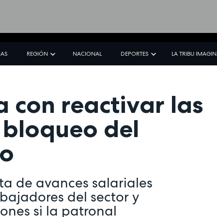
IAS
REGIÓN
NACIONAL
DEPORTES
LA TRIBU IMAGI
 con reactivar las
l bloqueo del
vo
lta de avances salariales
abajadores del sector y
ones si la patronal