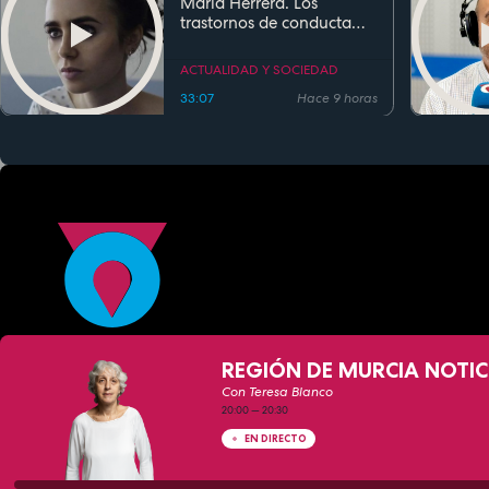
María Herrera. Los
trastornos de conducta
alimentaria
ACTUALIDAD Y SOCIEDAD
33:07
Hace 9 horas
REGIÓN DE MURCIA NOTIC
Con Teresa Blanco
20:00
—
20:30
EN DIRECTO