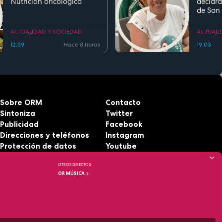
Nutrición oncológica
declara
de San
Fiesta d
Region
ACTUALIDAD Y SOCIEDAD
ACTUALI
12:39
Hace 8 horas
19:03
Sobre ORM
Contacto
Sintoniza
Twitter
Publicidad
Facebook
Direcciones y teléfonos
Instagram
Protección de datos
Youtube
Aviso legal
RSS
OTROS DIRECTOS:
Accesibilidad
OR MÚSICA