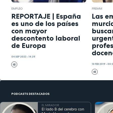
EMPLEO
FREMM
REPORTAJE | España
Las e
es uno de los países
murci
con mayor
busca
descontento laboral
urgen
de Europa
profe
docena
04 SEP 2022 - 14:29
13 FEB 2019 - 00:
PODCASTS DESTACADOS
EL MIRADOR
El lado B del cerebro con