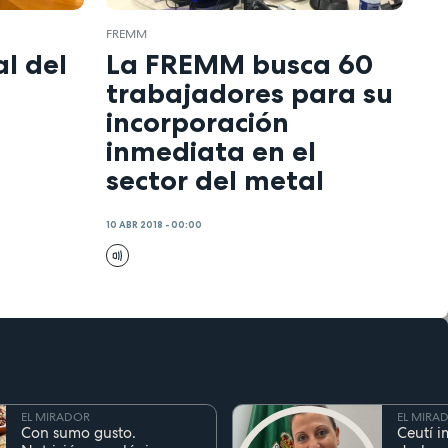
FREMM
al del
La FREMM busca 60
trabajadores para su
incorporación
inmediata en el
sector del metal
10 ABR 2018 - 00:00
EL MIRADOR
EL MIRA
Con sumo gusto.
Ceutí i