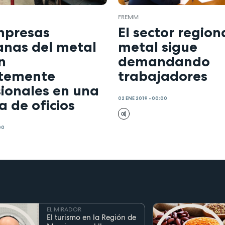
FREMM
mpresas
El sector region
anas del metal
metal sigue
n
demandando
temente
trabajadores
sionales en una
02 ENE 2019 - 00:00
 de oficios
00
EL MIRADOR
El turismo en la Región de