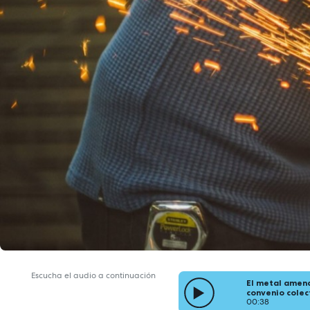
Escucha el audio a continuación
El metal amena
convenio colec
00:38