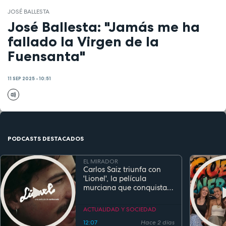
JOSÉ BALLESTA
José Ballesta: "Jamás me ha
fallado la Virgen de la
Fuensanta"
11 SEP 2025 - 10:51
PODCASTS DESTACADOS
EL MIRADOR
Carlos Saiz triunfa con
'Lionel', la película
murciana que conquista
festivales antes de su
estreno
ACTUALIDAD Y SOCIEDAD
12:07
Hace 2 días