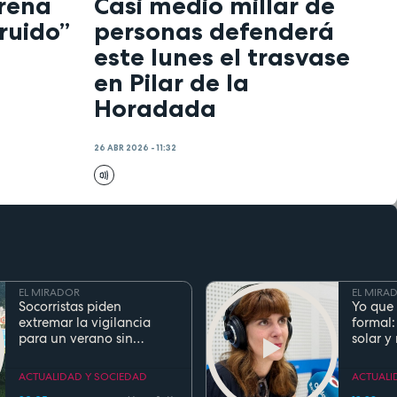
trena
Casi medio millar de
ruido”
personas defenderá
este lunes el trasvase
en Pilar de la
Horadada
26 ABR 2026 - 11:32
EL MIRADOR
EL MIRA
Socorristas piden
Yo que 
extremar la vigilancia
formal:
para un verano sin
solar y
ahogamientos. Conoce la
regla de los 5 segundos
ACTUALIDAD Y SOCIEDAD
ACTUALI