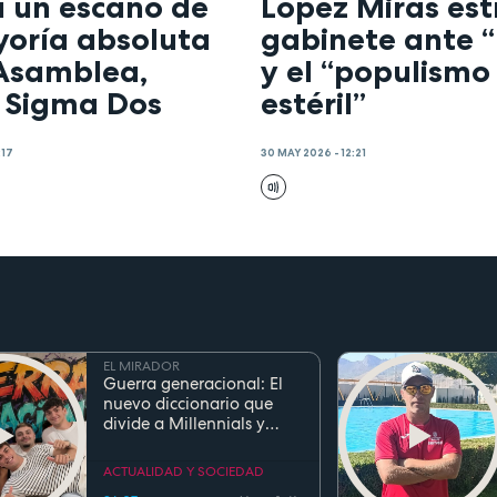
a un escaño de
López Miras es
yoría absoluta
gabinete ante “
 Asamblea,
y el “populismo
 Sigma Dos
estéril”
:17
30 MAY 2026 - 12:21
EL MIRADOR
Guerra generacional: El
nuevo diccionario que
divide a Millennials y
Zetas
ACTUALIDAD Y SOCIEDAD