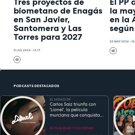
Tres proyectos de
El PP 
biometano de Enagás
la ma
en San Javier,
en la
Santomera y Las
según
Torres para 2027
30 MAY 2026 - 13
31 JUL 2024 - 12:17
PODCASTS DESTACADOS
EL MIRADOR
Carlos Saiz triunfa con
'Lionel', la película
murciana que conquista
festivales antes de su
estreno
ACTUALIDAD Y SOCIEDAD