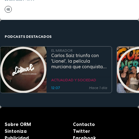
PODCASTS DESTACADOS
EL MIRADOR
Carlos Saiz triunfa con
'Lionel', la película
murciana que conquista
festivales antes de su
estreno
ACTUALIDAD Y SOCIEDAD
12:07
Hace 1 día
Sobre ORM
Contacto
Sintoniza
Twitter
Publicidad
Facebook