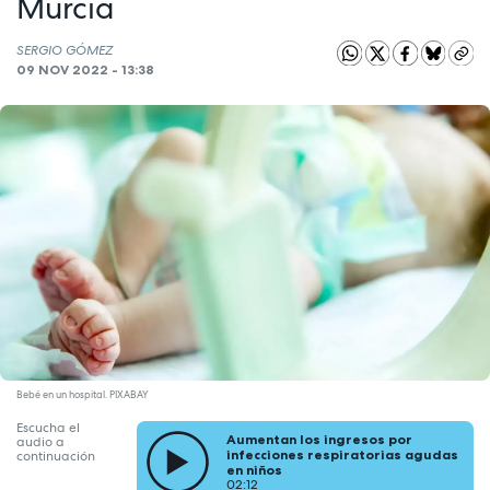
Murcia
SERGIO GÓMEZ
09 NOV 2022 - 13:38
Bebé en un hospital. PIXABAY
Escucha el
Aumentan los ingresos por
audio a
infecciones respiratorias agudas
continuación
en niños
02:12