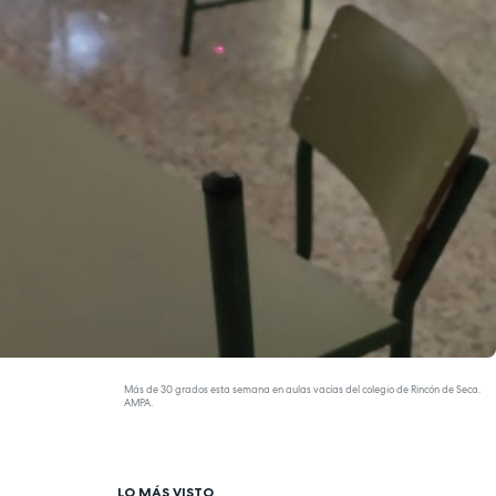
Más de 30 grados esta semana en aulas vacías del colegio de Rincón de Seca.
AMPA.
LO MÁS VISTO