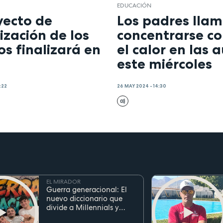
EDUCACIÓN
yecto de
Los padres lla
ización de los
concentrarse co
os finalizará en
el calor en las 
este miércoles
:22
26 MAY 2024 - 14:30
EL MIRADOR
Guerra generacional: El
nuevo diccionario que
divide a Millennials y
Zetas