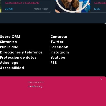
regla de los 5 segundos
ACTUALIDAD Y SOCIEDAD
ACTUALI
20:05
Hace 1 día
12:23
Sobre ORM
Contacto
Sintoniza
Twitter
Publicidad
Facebook
Direcciones y teléfonos
Instagram
Protección de datos
Youtube
Aviso legal
RSS
Accesibilidad
OTROS DIRECTOS:
OR MÚSICA