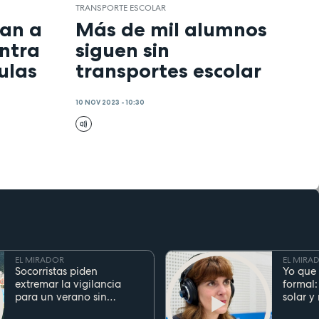
TRANSPORTE ESCOLAR
man a
Más de mil alumnos
ntra
siguen sin
aulas
transportes escolar
10 NOV 2023 - 10:30
EL MIRADOR
EL MIRA
Socorristas piden
Yo que 
extremar la vigilancia
formal:
para un verano sin
solar y
ahogamientos. Conoce la