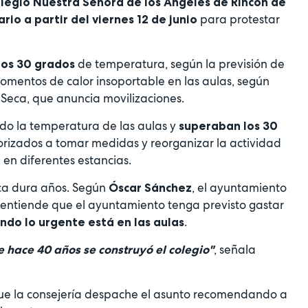
legio Nuestra Señora de los Ángeles de Rincón de
para protestar
rio a partir del viernes 12 de junio
de temperatura, según la previsión de
 los 30 grados
mentos de calor insoportable en las aulas, según
 Seca, que anuncia movilizaciones.
do la temperatura de las aulas y
superaban los 30
torizados a tomar medidas y reorganizar la actividad
en diferentes estancias.
o
eca dura años. Según
, el ayuntamiento
Óscar Sánchez
entiende que el ayuntamiento tenga previsto gastar
.
ndo lo urgente está en las aulas
, señala
 hace 40 años se construyó el colegio"
ue la consejería despache el asunto recomendando a