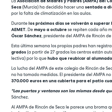
La
Asociación de Madres y Padres (AMPA) del Co
(Murcia) ha decidido hacer una
Seca
sentada a dia
por la falta de climatización en las aulas.
Durante
los próximos días se volverán a superar
. De
se repiten cada año mo
AEMET
mayo a octubre
, presidente del AMPA de Rincón de
Óscar Sánchez
Esta última semana los propios padres han registra
(a partir de 27 grados los centros están au
grados
lectiva) por lo que
hubo que reubicar al alumnad
La lucha del AMPA de este colegio de Rincón de S
no ha tomado medidas. El presidente del AMPA no 
370.000 euros en una cubierta para el patio cua
"Las puertas y ventanas son las mismas desde que
Sánchez.
Al AMPA de Rincón de Seca le parece una broma q