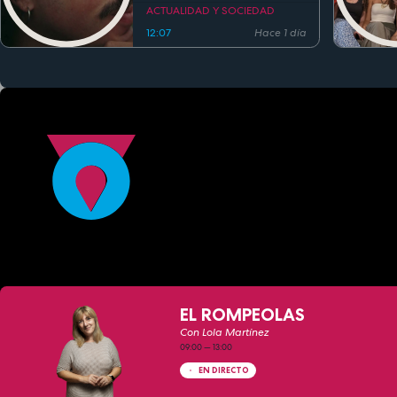
estreno
ACTUALIDAD Y SOCIEDAD
12:07
Hace 1 día
EL ROMPEOLAS
Con Lola Martínez
09:00
—
13:00
EN DIRECTO