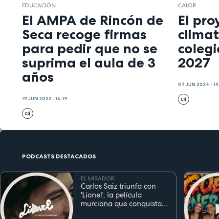
EDUCACIÓN
CALOR
El AMPA de Rincón de
El pro
Seca recoge firmas
climat
para pedir que no se
colegi
suprima el aula de 3
2027
años
07 JUN 2024 - 14
19 JUN 2022 - 16:19
PODCASTS DESTACADOS
EL MIRADOR
Carlos Saiz triunfa con
'Lionel', la película
murciana que conquista
festivales antes de su