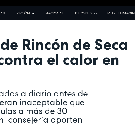
IAS
REGIÓN
NACIONAL
DEPORTES
LA TRIBU IMAGI
de Rincón de Seca
ontra el calor en
adas a diario antes del
deran inaceptable que
aulas a más de 30
ni consejería aporten