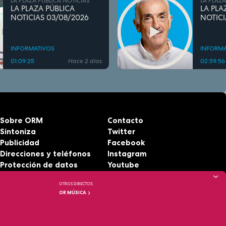
LA PLAZA PÚBLICA NOTICIAS
LA PLAZA
LA PLAZA PÚBLICA
LA PLA
NOTICIAS 03/08/2026
NOTICI
INFORMATIVOS
INFORMA
01:09:25
Hace 2 días
02:59:56
Sobre ORM
Contacto
Sintoniza
Twitter
Publicidad
Facebook
Direcciones y teléfonos
Instagram
Protección de datos
Youtube
Aviso legal
RSS
OTROS DIRECTOS:
Accesibilidad
OR MÚSICA