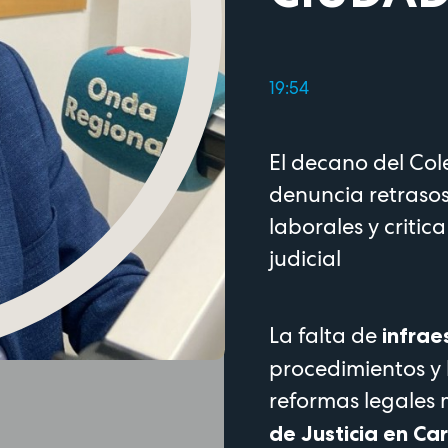
19:54
El decano del Co
denuncia retraso
laborales y critic
judicial
La falta de
infrae
procedimientos y l
reformas legales
de Justicia en C