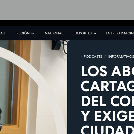
IAS
REGIÓN
NACIONAL
DEPORTES
LA TRIBU IMAGI
PODCASTS
INFORMATIVO
LOS A
CARTA
DEL CO
Y EXIG
CIUDAD