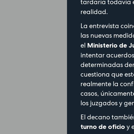
tardaría todavía
realidad.
La entrevista coi
las nuevas medid
el
Ministerio de J
intentar acuerdos
determinadas dem
cuestiona que es
realmente la conf
casos, únicamente
los juzgados y ge
El decano también
y 
turno de oficio