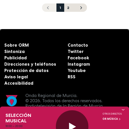
1
2
Sobre ORM
Contacto
Sintoniza
Twitter
Publicidad
Facebook
Direcciones y teléfonos
Instagram
Protección de datos
Youtube
Aviso legal
RSS
Accesibilidad
Onda Regional de Murcia.
© 2026.
Todos los derechos reservados.
Radiotelevisión de la Región de Murcia.
SELECCIÓN
OTROS DIRECTOS:
OR MÚSICA
MUSICAL
18:00
—
20:00