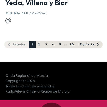
Yecla, Villena y Biar
03 JUL 2026 - 09:13
|
ONDA REGIONAL
Anterior
1
2
3
4
5
...
90
Siguiente
Onda Regional de Murcia.
Copyright
© 2026.
Todos los derechos reservados.
Radiotelevisión de la Región de Murcia.