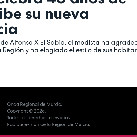
hibe su nueva
cia
 de Alfonso X El Sabio, el modista ha agrade
Región y ha elogiado el estilo de sus habita
Onda Regional de Murcia.
Copyright
© 2026.
Todos los derechos reservados.
Radiotelevisión de la Región de Murcia.