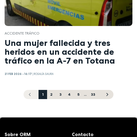
ACCIDENTE TRÁFICO
Una mujer fallecida y tres
heridos en un accidente de
tráfico en la A-7 en Totana
21 FEB 2026 - 16:17
|
ROSALÍA SAURA
1
2
3
4
5
...
33
Sobre ORM
Contacto