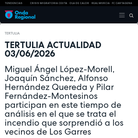
TENDENCIAS
CRISIS MIGRATORIA CEUTA
OLA DE CALOR
REAL MURCIA
FC CARTAGENA
TERTULIA
TERTULIA ACTUALIDAD
03/06/2026
Miguel Ángel López-Morell,
Joaquín Sánchez, Alfonso
Hernández Quereda y Pilar
Fernández-Montesinos
participan en este tiempo de
análisis en el que se trata el
incendio que sorprendió a los
vecinos de Los Garres