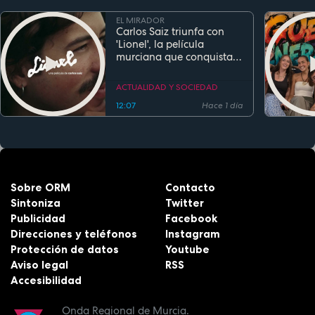
EL MIRADOR
Carlos Saiz triunfa con
'Lionel', la película
murciana que conquista
festivales antes de su
estreno
ACTUALIDAD Y SOCIEDAD
12:07
Hace 1 día
Sobre ORM
Contacto
Sintoniza
Twitter
Publicidad
Facebook
Direcciones y teléfonos
Instagram
Protección de datos
Youtube
Aviso legal
RSS
Accesibilidad
Onda Regional de Murcia.