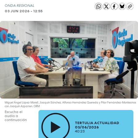
ONDA REGIONAL
03 JUN 2026 - 12:55
Miguel Ángel López-Morell, Joaquín Sánchez, Alfonso Hernández Quereda y Pilar Fernández-Montesinos
con Joaquín Azparren. ORM
Escucha el
audio a
continuación
TERTULIA ACTUALIDAD
03/06/2026
40:23