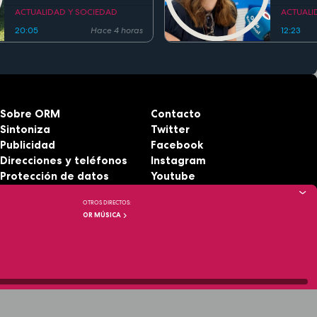
regla de los 5 segundos
ACTUALIDAD Y SOCIEDAD
ACTUALI
20:05
Hace 4 horas
12:23
Sobre ORM
Contacto
Sintoniza
Twitter
Publicidad
Facebook
Direcciones y teléfonos
Instagram
Protección de datos
Youtube
Aviso legal
RSS
OTROS DIRECTOS:
Accesibilidad
OR MÚSICA