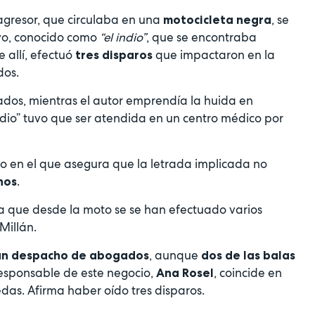
 agresor, que circulaba en una
, se
motocicleta negra
ivo, conocido como
“el indio”
, que se encontraba
allí, efectuó
que impactaron en la
tres disparos
dos.
ados, mientras el autor emprendía la huida en
io” tuvo que ser atendida en un centro médico por
o en el que asegura que la letrada implicada no
.
hos
ma que desde la moto se se han efectuado varios
Millán.
, aunque
un despacho de abogados
dos de las balas
esponsable de este negocio,
, coincide en
Ana Rosel
edas. Afirma haber oído tres disparos.