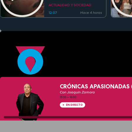
estreno
ACTUALIDAD Y SOCIEDAD
12:07
Hace 4 horas
CRÓNICAS APASIONADAS (
Con Joaquín Zamora
15:00
—
16:00
EN DIRECTO