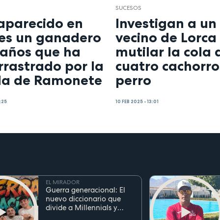
SUCESOS
saparecido en
Investigan a un
 es un ganadero
vecino de Lorca
 años que ha
mutilar la cola 
rrastrado por la
cuatro cachorro
a de Ramonete
perro
:25
10 FEB 2025 - 13:01
EL MIRADOR
Guerra generacional: El
nuevo diccionario que
divide a Millennials y
Zetas