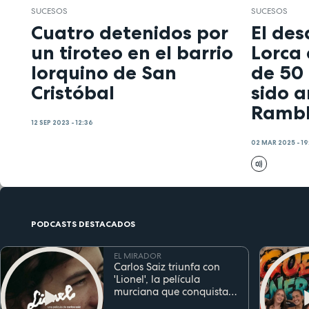
SUCESOS
SUCESOS
Cuatro detenidos por
El de
un tiroteo en el barrio
Lorca
lorquino de San
de 50
Cristóbal
sido a
Rambl
12 SEP 2023 - 12:36
02 MAR 2025 - 19
PODCASTS DESTACADOS
EL MIRADOR
Carlos Saiz triunfa con
'Lionel', la película
murciana que conquista
festivales antes de su