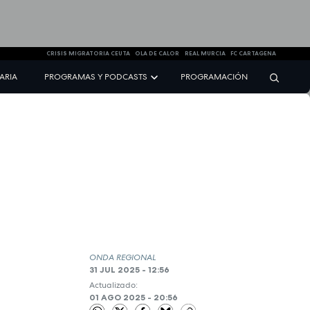
CRISIS MIGRATORIA CEUTA
OLA DE CALOR
REAL MURCIA
FC CARTAGENA
NARIA
PROGRAMAS Y PODCASTS
PROGRAMACIÓN
ONDA REGIONAL
31 JUL 2025 - 12:56
Actualizado:
01 AGO 2025 - 20:56