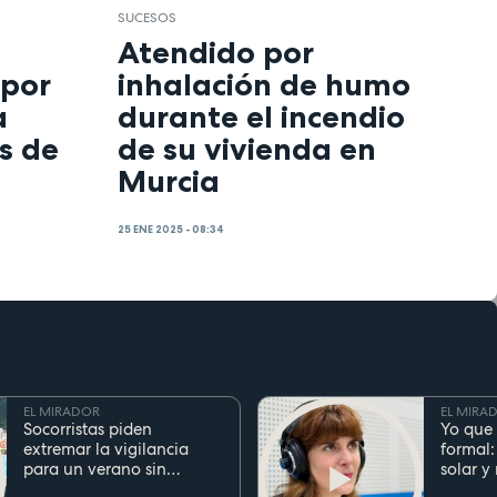
SUCESOS
Atendido por
 por
inhalación de humo
a
durante el incendio
s de
de su vivienda en
Murcia
25 ENE 2025 - 08:34
EL MIRADOR
EL MIRA
Socorristas piden
Yo que 
extremar la vigilancia
formal:
para un verano sin
solar y
ahogamientos. Conoce la