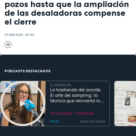
pozos hasta que la ampliación
de las desaladoras compense
el cierre
27 ENE 2025 - 20:40
PODCASTS DESTACADOS
EL MIRADOR
La trastienda del acorde.
El arte del sampling: la
técnica que reinventa los
clásicos en la música
actual
ACTUALIDAD Y SOCIEDAD
19:00
Hace 20 horas