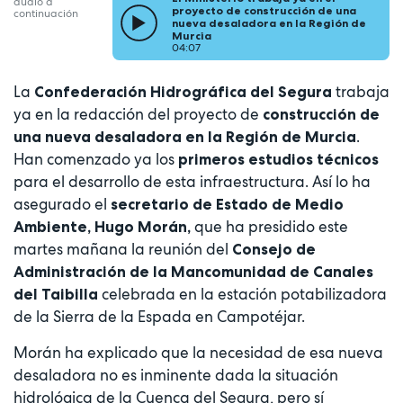
audio a
proyecto de construcción de una
continuación
nueva desaladora en la Región de
Murcia
04:07
La
trabaja
Confederación Hidrográfica del Segura
ya en la redacción del proyecto de
construcción de
.
una nueva desaladora en la Región de Murcia
Han comenzado ya los
primeros estudios técnicos
para el desarrollo de esta infraestructura. Así lo ha
asegurado el
secretario de Estado de Medio
que ha presidido este
Ambiente, Hugo Morán,
martes mañana la reunión del
Consejo de
Administración de la Mancomunidad de Canales
celebrada en la estación potabilizadora
del Taibilla
de la Sierra de la Espada en Campotéjar.
Morán ha explicado que la necesidad de esa nueva
desaladora no es inminente dada la situación
hidrológica de la Cuenca del Segura, pero sí