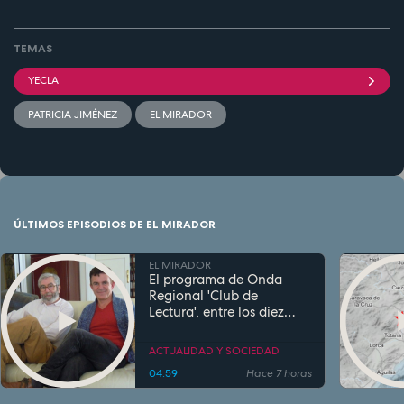
TEMAS
YECLA
PATRICIA JIMÉNEZ
EL MIRADOR
ÚLTIMOS EPISODIOS DE EL MIRADOR
EL MIRADOR
El programa de Onda
Regional 'Club de
Lectura', entre los diez
más escuchados de
España en su género
ACTUALIDAD Y SOCIEDAD
04:59
Hace 7 horas