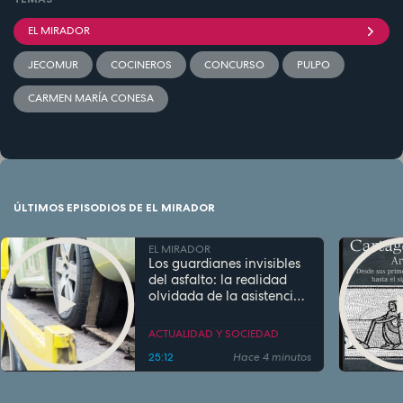
EL MIRADOR
JECOMUR
COCINEROS
CONCURSO
PULPO
CARMEN MARÍA CONESA
ÚLTIMOS EPISODIOS DE EL MIRADOR
EL MIRADOR
Los guardianes invisibles
del asfalto: la realidad
olvidada de la asistencia
en carretera
ACTUALIDAD Y SOCIEDAD
25:12
Hace 4 minutos