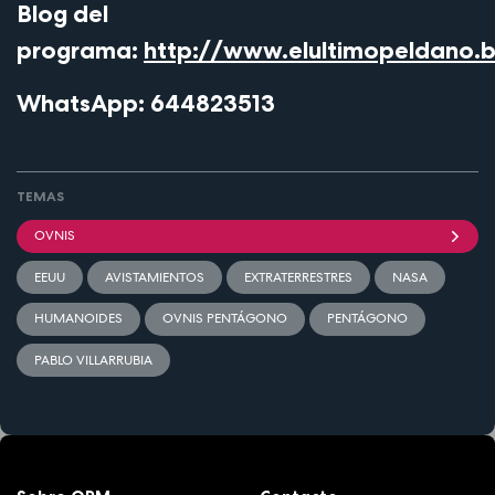
Blog del
programa:
http://www.elultimopeldano.b
WhatsApp: 644823513
TEMAS
OVNIS
EEUU
AVISTAMIENTOS
EXTRATERRESTRES
NASA
HUMANOIDES
OVNIS PENTÁGONO
PENTÁGONO
PABLO VILLARRUBIA