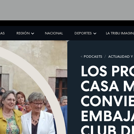
IAS
REGIÓN
NACIONAL
DEPORTES
LA TRIBU IMAGI
PODCASTS
ACTUALIDAD Y
LOS PR
CASA 
CONVIE
EMBAJ
CLUB D