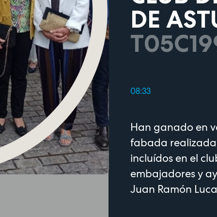
DE AST
T05C19
08:33
Han ganado en va
fabada realizada 
incluídos en el c
embajadores y aye
Juan Ramón Luca