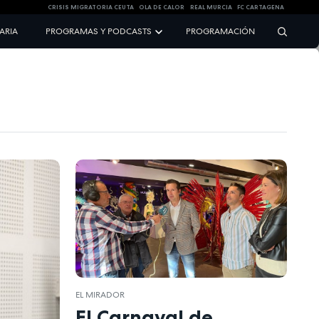
CRISIS MIGRATORIA CEUTA
OLA DE CALOR
REAL MURCIA
FC CARTAGENA
NARIA
PROGRAMAS Y PODCASTS
PROGRAMACIÓN
EL MIRADOR
El Carnaval de