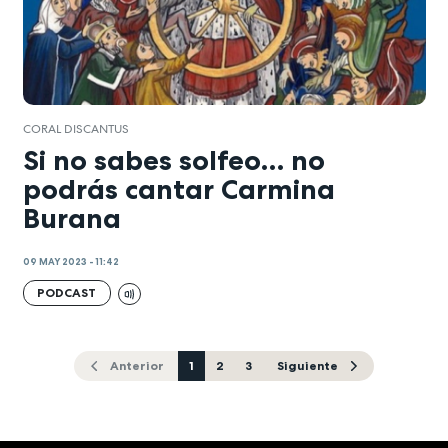
CORAL DISCANTUS
Si no sabes solfeo… no
podrás cantar Carmina
Burana
09 MAY 2023 - 11:42
PODCAST
Anterior
1
2
3
Siguiente