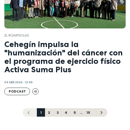
EL ROMPEOLAS
Cehegín impulsa la
"humanización" del cáncer con
el programa de ejercicio físico
Activa Suma Plus
04 ABR 2026 - 12:05
PODCAST
1
2
3
4
5
...
15