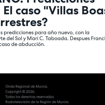
 El caso "Villas Boa
rrestres?
s predicciones para año nuevo, con la
e del Sol y Mari C. Taboada. Despues Franc
o caso de abducción.
Onda Regional de Murcia.
Copyright
© 2026.
Todos los derechos reservados.
Radiotelevisión de la Región de Murcia.