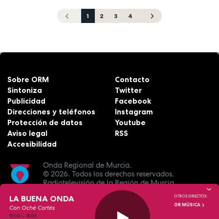
1
2
3
4
Sobre ORM
Contacto
Sintoniza
Twitter
Publicidad
Facebook
Direcciones y teléfonos
Instagram
Protección de datos
Youtube
Aviso legal
RSS
Accesibilidad
Onda Regional de Murcia.
© 2026.
Todos los derechos reservados.
Radiotelevisión de la Región de Murcia.
LA BUENA ONDA
OTROS DIRECTOS:
OR MÚSICA
Con Oché Cortés
15:00
—
18:00