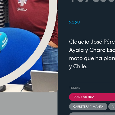
24:39
Claudio José Pér
Ayala y Charo Esc
moto que ha plani
y Chile.
TEMAS
TARDE ABIERTA
CARRETERA Y MANTA
V