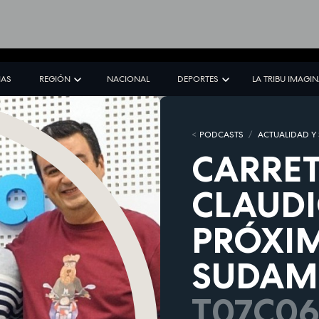
IAS
REGIÓN
NACIONAL
DEPORTES
LA TRIBU IMAGI
PODCASTS
ACTUALIDAD Y
CARRET
CLAUDI
PRÓXIM
SUDAM
T07C06