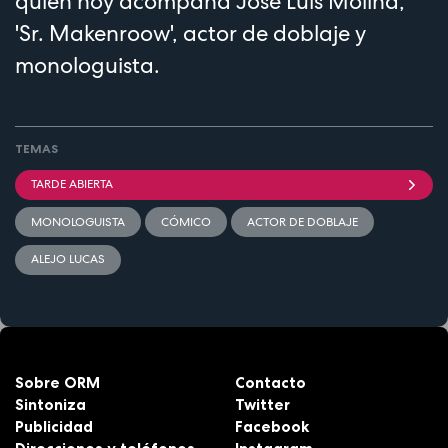
quien hoy acompaña José Luis Molina,
'Sr. Makenroow', actor de doblaje y
monologuista.
TEMAS
TARDE ABIERTA
MONOLOGUISTA
CÓMICO
ACTOR DE DOBLAJE
ALEJO LUCAS
Sobre ORM
Contacto
Sintoniza
Twitter
Publicidad
Facebook