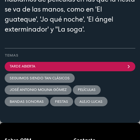
se va de las manos, como en 'El
guateque', 'Jo qué noche', 'El ángel
exterminador' y ''La soga'.
TEMAS
TARDE ABIERTA
SEGUIMOS SIENDO TAN CLÁSICOS
JOSÉ ANTONIO MOLINA GÓMEZ
PELÍCULAS
BANDAS SONORAS
FIESTAS
ALEJO LUCAS