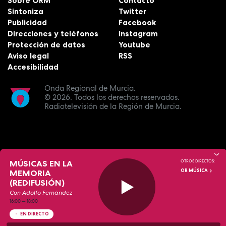
Sobre ORM
Contacto
Sintoniza
Twitter
Publicidad
Facebook
Direcciones y teléfonos
Instagram
Protección de datos
Youtube
Aviso legal
RSS
Accesibilidad
Onda Regional de Murcia.
© 2026.
Todos los derechos reservados.
Radiotelevisión de la Región de Murcia.
MÚSICAS EN LA
OTROS DIRECTOS:
OR MÚSICA
MEMORIA
(REDIFUSIÓN)
Con Adolfo Fernández
16:00
—
18:00
EN DIRECTO