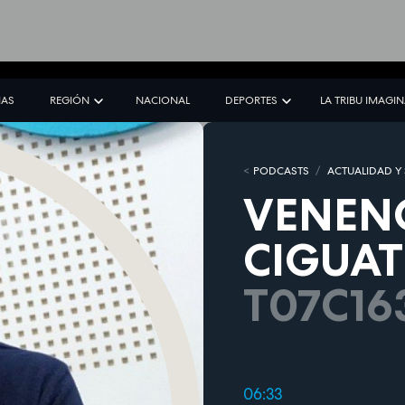
IAS
REGIÓN
NACIONAL
DEPORTES
LA TRIBU IMAGI
PODCASTS
ACTUALIDAD Y
VENENO
CIGUA
T07C16
06:33