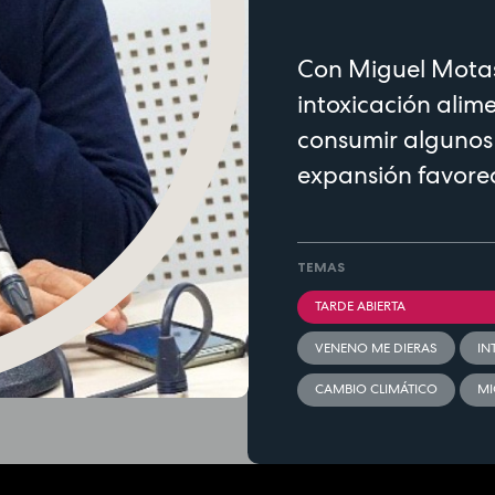
Con Miguel Motas
intoxicación alim
consumir algunos
expansión favorece
TEMAS
TARDE ABIERTA
VENENO ME DIERAS
IN
CAMBIO CLIMÁTICO
MI